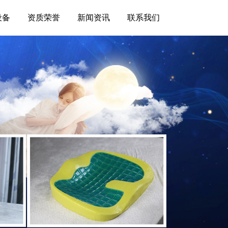
设备
资质荣誉
新闻资讯
联系我们