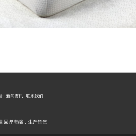
誉
新闻资讯
联系我们
高回弹海绵，生产销售