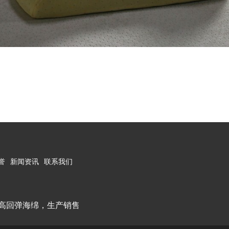
誉
新闻资讯
联系我们
高回弹海绵，生产销售