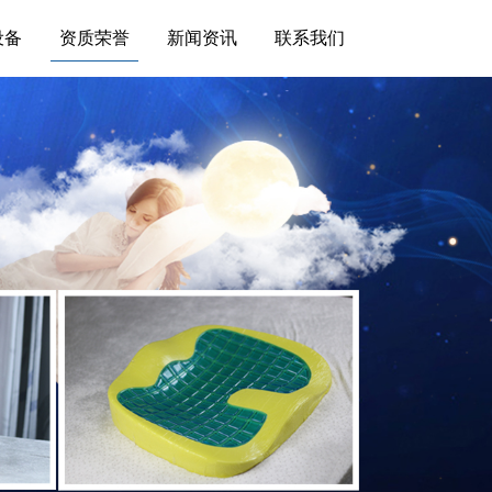
设备
资质荣誉
新闻资讯
联系我们