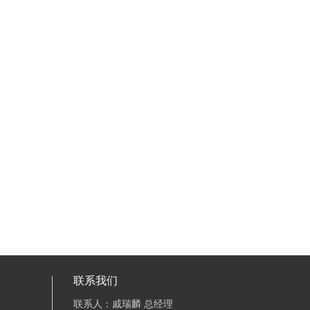
联系我们
联系人：戚瑞麟 总经理